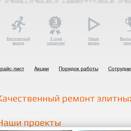
Бесплатный
3 года
Наше
Выпо
выезд
гарантии!
видео
про
райс-лист
Акции
Порядок работы
Сотрудни
Качественный ремонт элитных
Наши проекты