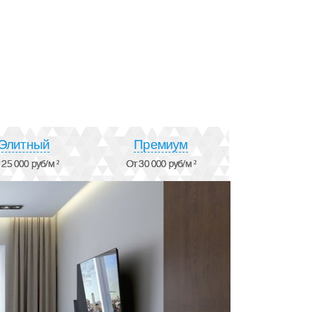
Элитный
Премиум
 25 000 руб/м ²
От 30 000 руб/м ²