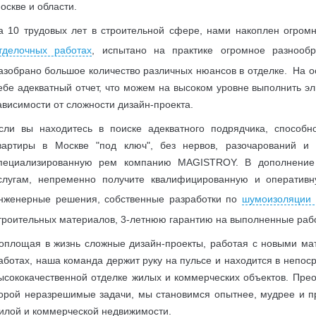
оскве и области.
а 10 трудовых лет в строительной сфере, нами накоплен огром
тделочных работах
, испытано на практике огромное разнообр
азобрано большое количество различных нюансов в отделке. На о
ебе адекватный отчет, что можем на высоком уровне выполнить э
ависимости от сложности дизайн-проекта.
сли вы находитесь в поиске адекватного подрядчика, способн
вартиры в Москве "под ключ", без нервов, разочарований и
пециализированную рем компанию MAGISTROY. В дополнение
слугам, непременно получите квалифицированную и оператив
нженерные решения, собственные разработки по
шумоизоляции
троительных материалов, 3-летнюю гарантию на выполненные рабо
оплощая в жизнь сложные дизайн-проекты, работая с новыми ма
аботах, наша команда держит руку на пульсе и находится в непо
ысококачественной отделке жилых и коммерческих объектов. Пре
орой неразрешимые задачи, мы становимся опытнее, мудрее и 
илой и коммерческой недвижимости.