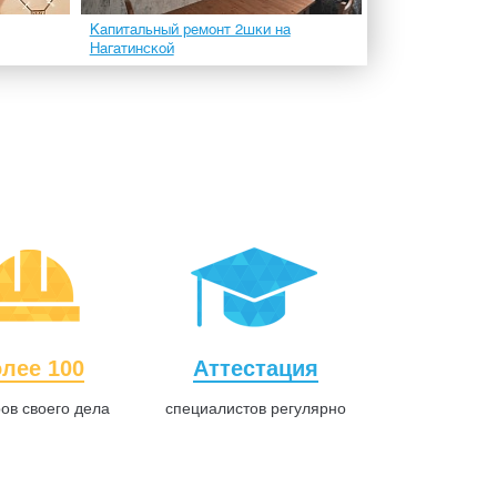
Капитальный ремонт 2шки на
Бескаркасная ш
Нагатинской
лее 100
Аттестация
ов своего дела
специалистов регулярно