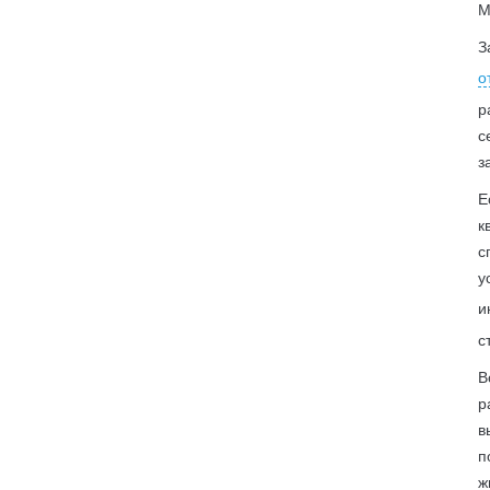
М
З
о
р
с
з
Е
к
с
у
и
с
В
р
в
п
ж