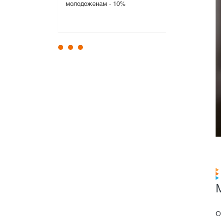
10%
О