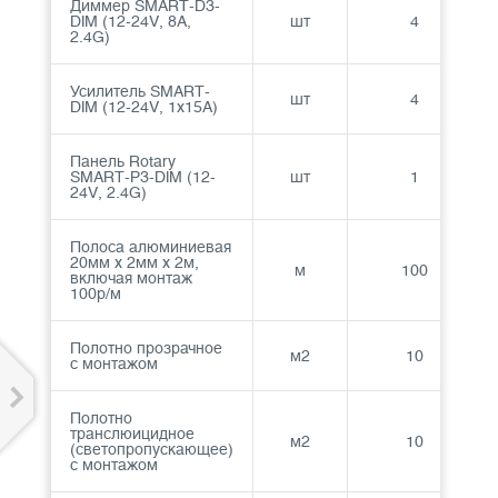
Диммер SMART-D3-
DIM (12-24V, 8A,
шт
4
2.4G)
Усилитель SMART-
шт
4
DIM (12-24V, 1x15A)
Панель Rotary
SMART-P3-DIM (12-
шт
1
24V, 2.4G)
Полоса алюминиевая
20мм х 2мм х 2м,
м
100
включая монтаж
100р/м
Полотно прозрачное
м2
10
с монтажом
Полотно
транслюицидное
м2
10
(светопропускающее)
с монтажом