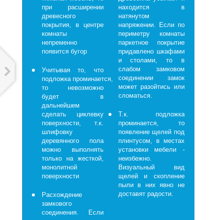
при расширении
находится в
древесного
натянутом
покрытия, в центре
напряжении. Если по
комнаты
периметру комнаты
непременно
паркетное покрытие
появится бугор
придавлено шкафами
и столами, то в
слабом замковом
Учитывая то, что
соединении замок
подложка проминается,
может разойтись или
то невозможно
сломаться.
будет в
дальнейшем
сделать циклевку
Т.к. подложка
поверхности, т.к.
проминается, то
шлифовку
появление щелей под
деревянного пола
плинтусом, в местах
можно выполнять
установки мебели -
только на жесткой,
неизбежно.
монолитной
Визуальный вид
поверхности
щелей и скопление
пыли в них явно не
доставят радости.
Расхождение
замкового
соединения. Если