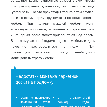
оставляют компенсационные зазоры 6-8мм, чтобы
при расширении древесины, ей было бы куда
"ускользать". Но это происходит только в том случае,
если по всему периметру комнаты не стоит тяжелая
мебель. При наличии тяжелой мебели, могут
возникнуть проблемы, а именно - паркетная или
инженерная доска может приподняться над полом.
В этом случае необходимо поднять мебель и дать
покрытию распределиться по полу. При
плавающем монтаже, плинтус необходимо
монтировать строго к стене.
Недостатки монтажа паркетной
доски на подложку
Если по периметру
В отопительный
помещения стоит
период года,
тяжелая мебель, то
древесина усыхает и