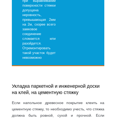
при выравнивании
поверхности стяжки
допущена
неровность,
превышающая 2мм
на 2м, скорее всего
замковое
соединение
сломается или
разойдется.
Отремонтировать
такой участок будет
невозможно
Укладка паркетной и инженерной доски
на клей, на цементную стяжку
Если напольное древесное покрытие клеить на
цементную стяжку, то необходимо учесть, что стяжка
должна быть ровной, сухой и прочной. Если